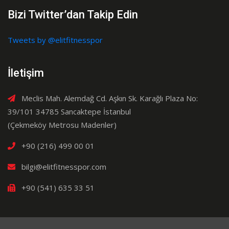
Bizi Twitter’dan Takip Edin
Tweets by @elitfitnesspor
İletişim
Meclis Mah. Alemdağ Cd. Aşkın Sk. Karağlı Plaza No:
39/101 34785 Sancaktepe İstanbul
(Çekmeköy Metrosu Madenler)
+90 (216) 499 00 01
bilgi@elitfitnesspor.com
+90 (541) 635 33 51