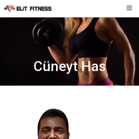
İçeriğe
atla
Cüneyt Has